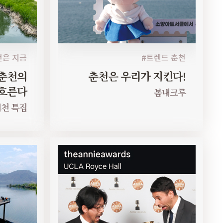
천은 지금
#트렌드 춘천
 춘천의
춘천은 우리가 지킨다!
흐른다
봄내크루
천 특집