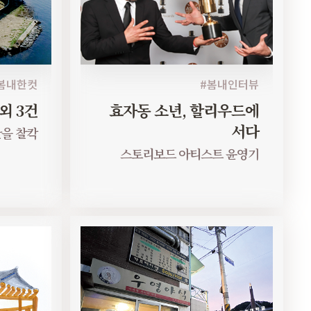
봄내한컷
#봄내인터뷰
외 3건
효자동 소년, 할리우드에
서다
을 찰칵
스토리보드 아티스트 윤영기