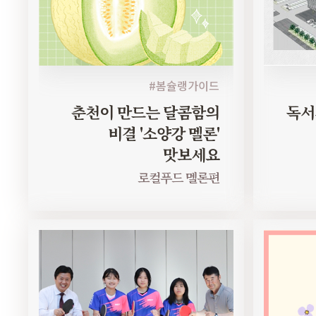
#봄슐랭가이드
춘천이 만드는 달콤함의
독서의
비결 '소양강 멜론'
맛보세요
로컬푸드 멜론편