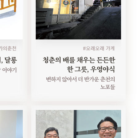
가의춘천
#오래오래 가게
, 달롱
청춘의 배를 채우는 든든한
한 그릇, 우영야식
람 이야기
변하지 않아서 더 반가운 춘천의
노포들