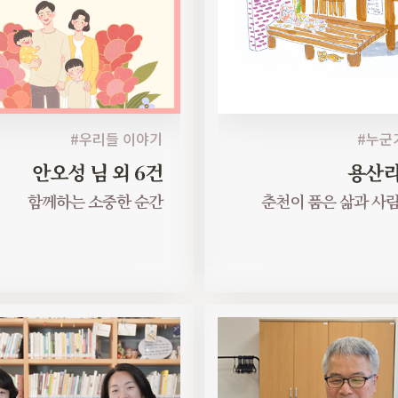
#우리들 이야기
#누군
안오성 님 외 6건
용산리
함께하는 소중한 순간
춘천이 품은 삶과 사