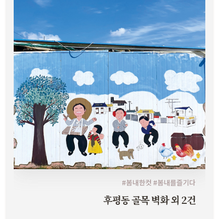
#봄내한컷 #봄내를즐기다
후평동 골목 벽화 외 2건