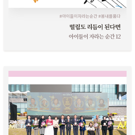
#아이들이자라는순간 #봄내를품다
떨림도 리듬이 된다면
아이들이 자라는 순간 12
영예의 주인공들 춘천시민의날 수상자 특집 보러가기