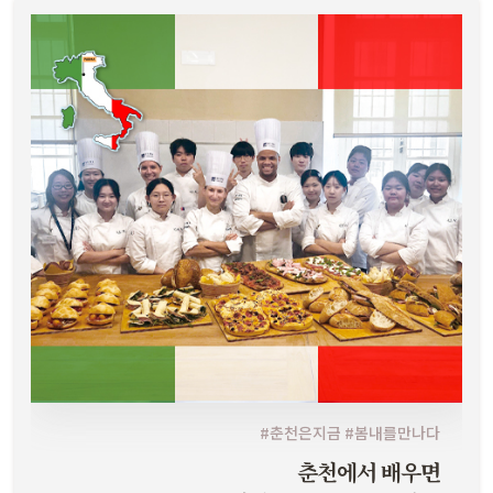
알마(ALMA) 까지 간다 강원생명과학고·이탈리아 알마요리학교 글로벌
연수기 보러가기
#춘천은지금 #봄내를만나다
춘천에서 배우면