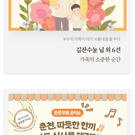
#우리가족이야기 #봄내를꿈꾸다
김잔수눌 님 외 6건
가족의 소중한 순간