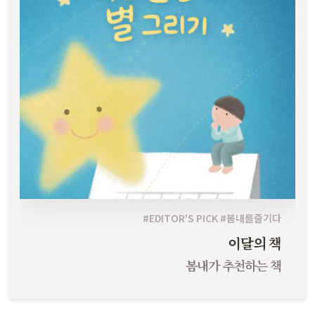
#EDITOR'S PICK #봄내를즐기다
이달의 책
봄내가 추천하는 책