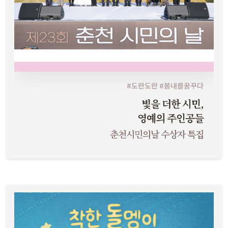
#도란도란 #봄내를꿈꾸다
빛을 더한 시민,
영예의 주인공들
춘천시민의날 수상자 특집