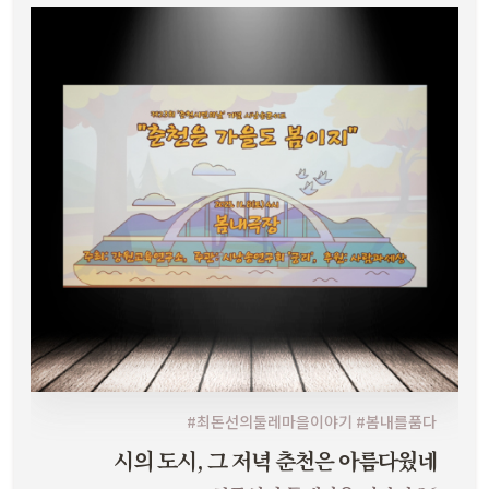
#최돈선의둘레마을이야기 #봄내를품다
시의 도시, 그 저녁 춘천은 아름다웠네