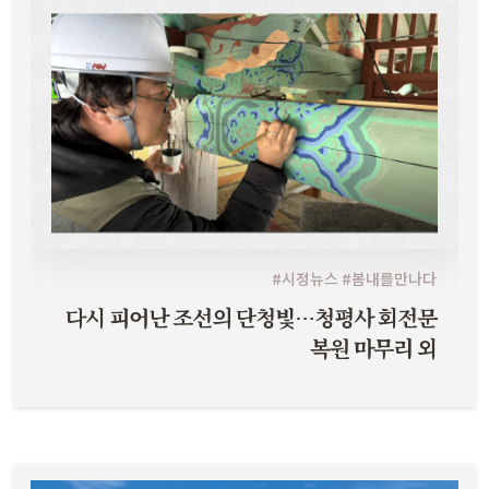
#시정뉴스 #봄내를만나다
다시 피어난 조선의 단청빛…청평사 회전문
복원 마무리 외