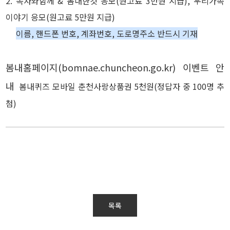
2. 독자와함께 & 봄내한컷 응모(원고료 3만원 지급), 우리가족
이야기 응모(원고료 5만원 지급)
이름, 핸드폰 번호, 계좌번호, 도로명주소 반드시 기재
봄내홈페이지(bomnae.chuncheon.go.kr) 이벤트 안
내
봄내퀴즈 모바일 춘천사랑상품권 5천원(정답자 중 100명 추
첨)
목록