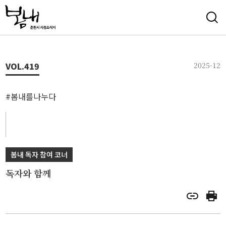
VOL.
419
2025-12
#봄내를나누다
봄내 독자 참여 코너
독자와 함께