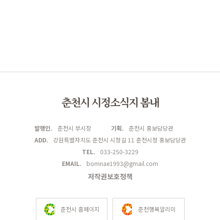
춘천시 시정소식지 봄내
발행인.
춘천시 부시장
기획.
춘천시 홍보담당관
ADD.
강원특별자치도 춘천시 시청길 11 춘천시청 홍보담당관
TEL.
033-250-3229
EMAIL.
bomnae1993@gmail.com
저작권보호정책
춘천시 홈페이지
춘천행복알리미