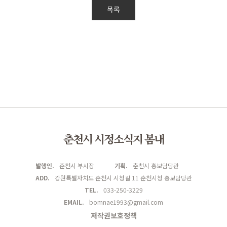
목록
춘천시 시정소식지 봄내
발행인.
춘천시 부시장
기획.
춘천시 홍보담당관
ADD.
강원특별자치도 춘천시 시청길 11 춘천시청 홍보담당관
TEL.
033-250-3229
EMAIL.
bomnae1993@gmail.com
저작권보호정책