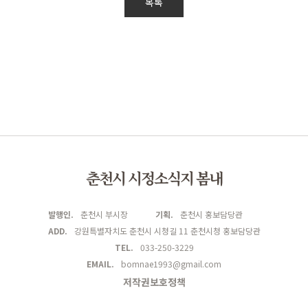
목록
춘천시 시정소식지 봄내
발행인.
춘천시 부시장
기획.
춘천시 홍보담당관
ADD.
강원특별자치도 춘천시 시청길 11 춘천시청 홍보담당관
TEL.
033-250-3229
EMAIL.
bomnae1993@gmail.com
저작권보호정책