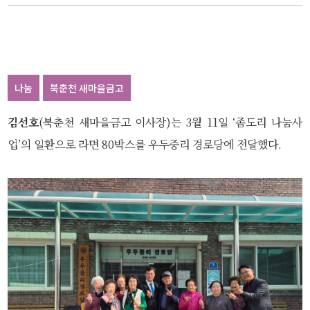
나눔
북춘천 새마을금고
김선호
(북춘천 새마을금고 이사장)는 3월 11일 ‘좀도리 나눔사
업’의 일환으로 라면 80박스를 우두중리 경로당에 전달했다.