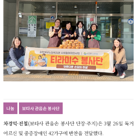
나눔
보타사 관음손 봉사단
차경익·진철
(보타사 관음손 봉사단 단장·주지)은 3월 26일 독거
어르신 및 중증장애인 42가구에 반찬을 전달했다.