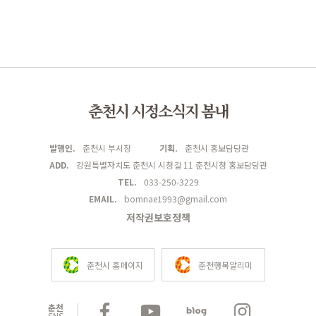
춘천시 시정소식지 봄내
발행인.
춘천시 부시장
기획.
춘천시 홍보담당관
ADD.
강원특별자치도 춘천시 시청길 11 춘천시청 홍보담당관
TEL.
033-250-3229
EMAIL.
bomnae1993@gmail.com
저작권보호정책
춘천시 홈페이지
춘천행복알리미
춘천
SNS