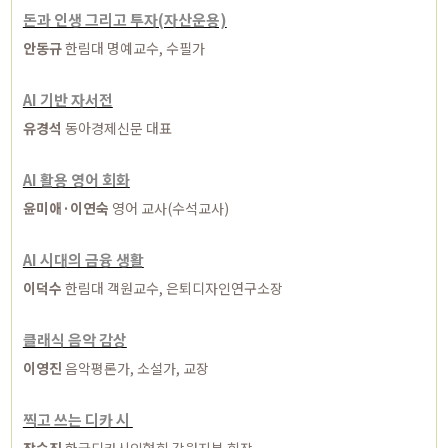
돈과 인생 그리고 투자(자산운용)
안동규
한림대 명예교수, 수필가
AI 기반 자서전
유경석
동아경제신문 대표
AI 활용 영어 회화
윤미애·이연숙
영어 교사(수석교사)
AI 시대의 금융 생활
이덕수
한림대 객원교수, 은퇴디자인연구소장
클래식 음악 감상
이영진
음악평론가, 소설가, 교장
찍고 쓰는 디카 시
장승진
한국디카시인협회 강원지부 회장