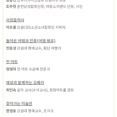
조주현
춘천남성합창단장, 바람소리밴드 단장, 시인
서양음악사
이초롱
강원CBS소년소녀합창단 지휘자
돌아온 여행과 인류(여행 해설)
전운성
강원대 명예교수, 횡단 여행가
천 아트
정영자
천 아트 수공예 전문가
해설과 함께하는 오페라
최인숙
음악 교사(수석교사), 청정아트홀 관장
찾아가는 미술관
한영호
강원대 명예교수, 조각가