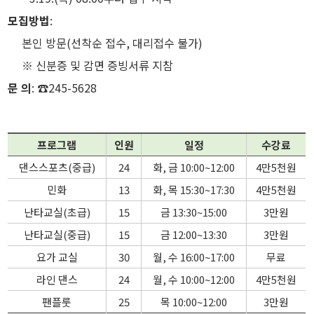
모집방법
:
본인 방문(선착순 접수, 대리접수 불가)
※ 신분증 및 감면 증빙서류 지참
문 의
: ☎245-5628
프로그램
인원
일정
수강료
댄스스포츠(중급)
24
화, 금 10:00~12:00
4만5천원
민화
13
화, 목 15:30~17:30
4만5천원
난타교실(초급)
15
금 13:30~15:00
3만원
난타교실(중급)
15
금 12:00~13:30
3만원
요가 교실
30
월, 수 16:00~17:00
무료
라인 댄스
24
월, 수 10:00~12:00
4만5천원
팬플룻
25
목 10:00~12:00
3만원