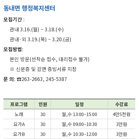
동내면 행정복지센터
모집기간
:
관내 3.16.(월) ~ 3.18.(수)
관내·외 3.19.(목) ~ 3.20.(금)
모집방법
:
본인 방문(선착순 접수, 대리접수 불가)
※ 신분증 및 감면 증빙서류 지참
문 의
: ☎263-2663, 245-5387
프로그램
인원
일정
수강료
노래
30
월,수 13:00~15:00
4만5천원
요가A
30
월,수 09:00~10:30
3만원
요가B
30
월,수 10:30~12:00
3만원