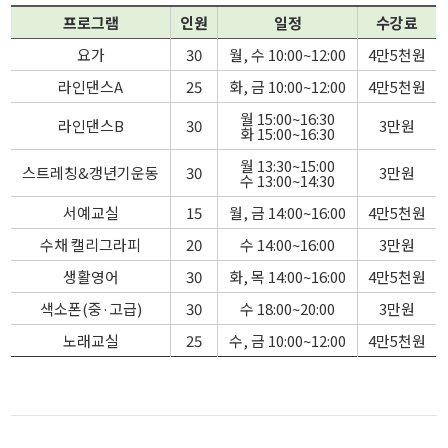
프로그램
인원
일정
수강료
요가
30
월, 수 10:00~12:00
4만5천원
라인댄스A
25
화, 금 10:00~12:00
4만5천원
월 15:00~16:30
라인댄스B
30
3만원
화 15:00~16:30
월 13:30~15:00
스트레칭&갱년기운동
30
3만원
수 13:00~14:30
서예교실
15
월, 금 14:00~16:00
4만5천원
수채 캘리그라피
20
수 14:00~16:00
3만원
생활영어
30
화, 목 14:00~16:00
4만5천원
색소폰(중·고급)
30
수 18:00~20:00
3만원
노래교실
25
수, 금 10:00~12:00
4만5천원