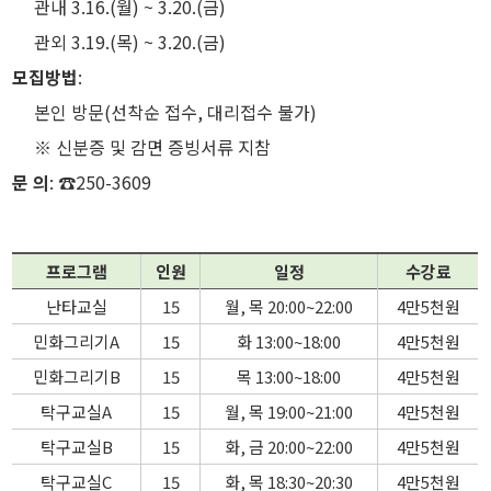
관내 3.16.(월) ~ 3.20.(금)
관외 3.19.(목) ~ 3.20.(금)
모집방법
:
본인 방문(선착순 접수, 대리접수 불가)
※ 신분증 및 감면 증빙서류 지참
문 의
: ☎250-3609
프로그램
인원
일정
수강료
난타교실
15
월, 목 20:00~22:00
4만5천원
민화그리기A
15
화 13:00~18:00
4만5천원
민화그리기B
15
목 13:00~18:00
4만5천원
탁구교실A
15
월, 목 19:00~21:00
4만5천원
탁구교실B
15
화, 금 20:00~22:00
4만5천원
탁구교실C
15
화, 목 18:30~20:30
4만5천원