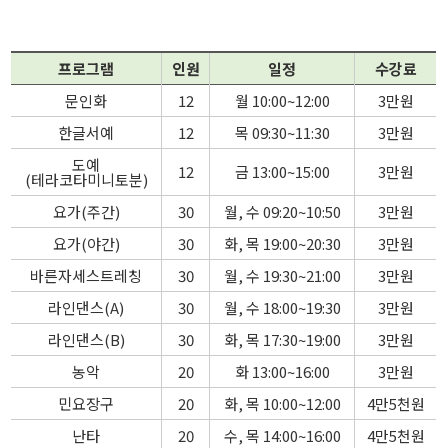
프로그램
인원
일정
수강료
문인화
12
월 10:00~12:00
3만원
한글서예
12
목 09:30~11:30
3만원
도예
12
금 13:00~15:00
3만원
(테라코타미니토분)
요가(주간)
30
월, 수 09:20~10:50
3만원
요가(야간)
30
화, 목 19:00~20:30
3만원
바른자세스트레칭
30
월, 수 19:30~21:00
3만원
라인댄스(A)
30
월, 수 18:00~19:30
3만원
라인댄스(B)
30
화, 목 17:30~19:00
3만원
농악
20
화 13:00~16:00
3만원
민요장구
20
화, 목 10:00~12:00
4만5천원
난타
20
수, 목 14:00~16:00
4만5천원