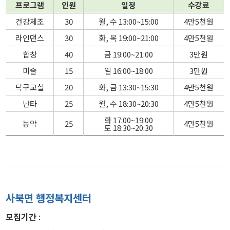
프로그램
인원
일정
수강료
건강체조
30
월, 수 13:00~15:00
4만5천원
라인댄스
30
화, 목 19:00~21:00
4만5천원
합창
40
금 19:00~21:00
3만원
미술
15
일 16:00~18:00
3만원
탁구교실
20
화, 금 13:30~15:30
4만5천원
난타
25
월, 수 18:30~20:30
4만5천원
화 17:00~19:00
농악
25
4만5천원
토 18:30~20:30
사북면 행정복지센터
모집기간
: