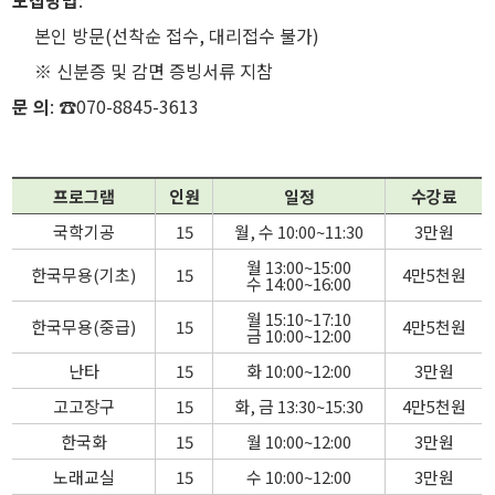
본인 방문(선착순 접수, 대리접수 불가)
※ 신분증 및 감면 증빙서류 지참
문 의
: ☎070-8845-3613
프로그램
인원
일정
수강료
국학기공
15
월, 수 10:00~11:30
3만원
월 13:00~15:00
한국무용(기초)
15
4만5천원
수 14:00~16:00
월 15:10~17:10
한국무용(중급)
15
4만5천원
금 10:00~12:00
난타
15
화 10:00~12:00
3만원
고고장구
15
화, 금 13:30~15:30
4만5천원
한국화
15
월 10:00~12:00
3만원
노래교실
15
수 10:00~12:00
3만원