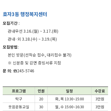
효자3동 행정복지센터
모집기간
:
관내우선 3.16.(월) ~ 3.17.(화)
관내·외 3.18.(수) ~ 3.19.(목)
모집방법
:
본인 방문(선착순 접수, 대리접수 불가)
※ 신분증 및 감면 증빙서류 지참
문 의
: ☎245-5746
프로그램
인원
일정
수강료
탁구
20
화, 목 13:30~15:00
3만원
웃음운동교실
30
월, 수 15:00~16:30
3만원