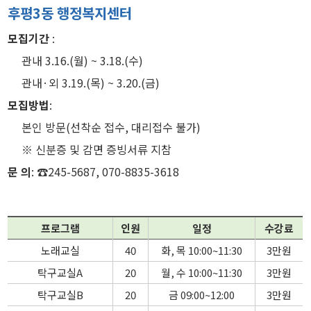
후평3동 행정복지센터
모집기간
:
관내 3.16.(월) ~ 3.18.(수)
관내·외 3.19.(목) ~ 3.20.(금)
모집방법
:
본인 방문(선착순 접수, 대리접수 불가)
※ 신분증 및 감면 증빙서류 지참
문 의
: ☎245-5687, 070-8835-3618
프로그램
인원
일정
수강료
노래교실
40
화, 목 10:00~11:30
3만원
탁구교실A
20
월, 수 10:00~11:30
3만원
탁구교실B
20
금 09:00~12:00
3만원