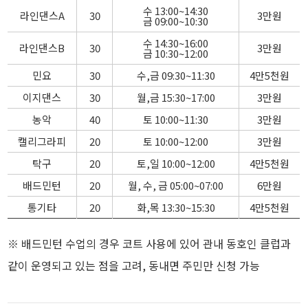
수 13:00~14:30
라인댄스A
30
3만원
금 09:00~10:30
수 14:30~16:00
라인댄스B
30
3만원
금 10:30~12:00
민요
30
수,금 09:30~11:30
4만5천원
이지댄스
30
월,금 15:30~17:00
3만원
농악
40
토 10:00~11:30
3만원
캘리그라피
20
토 10:00~12:00
3만원
탁구
20
토,일 10:00~12:00
4만5천원
배드민턴
20
월, 수, 금 05:00~07:00
6만원
통기타
20
화,목 13:30~15:30
4만5천원
※ 배드민턴 수업의 경우 코트 사용에 있어 관내 동호인 클럽과
같이 운영되고 있는 점을 고려, 동내면 주민만 신청 가능