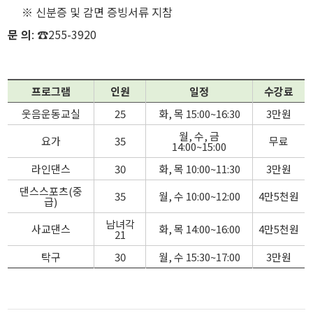
※ 신분증 및 감면 증빙서류 지참
문 의
: ☎255-3920
프로그램
인원
일정
수강료
웃음운동교실
25
화, 목 15:00~16:30
3만원
월, 수, 금
요가
35
무료
14:00~15:00
라인댄스
30
화, 목 10:00~11:30
3만원
댄스스포츠(중
35
월, 수 10:00~12:00
4만5천원
급)
남녀각
사교댄스
화, 목 14:00~16:00
4만5천원
21
탁구
30
월, 수 15:30~17:00
3만원