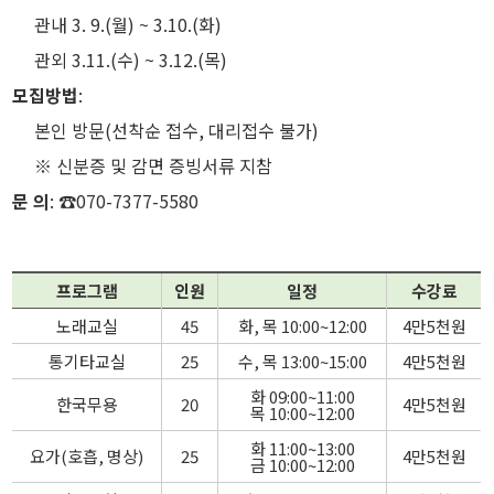
관내 3. 9.(월) ~ 3.10.(화)
관외 3.11.(수) ~ 3.12.(목)
모집방법
:
본인 방문(선착순 접수, 대리접수 불가)
※ 신분증 및 감면 증빙서류 지참
문 의
: ☎070-7377-5580
프로그램
인원
일정
수강료
노래교실
45
화, 목 10:00~12:00
4만5천원
통기타교실
25
수, 목 13:00~15:00
4만5천원
화 09:00~11:00
한국무용
20
4만5천원
목 10:00~12:00
화 11:00~13:00
요가(호흡, 명상)
25
4만5천원
금 10:00~12:00