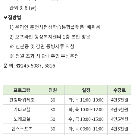
관외 3. 6.(금)
모집방법
:
1) 온라인 춘천시평생학습통합플랫폼 '배워봄'
2) 오프라인 행정복지센터 1층 본인 방문
※ 신분증 및 감면 증빙서류 지참
※ 정원 초과 시 관내주민 우선추첨
문 의
: ☎245-5087, 5816
프로그램
인원
일정
수강료
건강파워체조
30
화, 목 11:00~13:00
4만5천원
기타교실
30
화, 목 10:00~12:00
4만5천원
노래교실
50
수, 금 13:00~15:00
4만5천원
댄스스포츠
30
화, 목 09:00~11:00
4만5천원