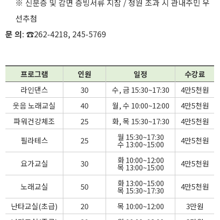
※ 신분증 및 감면 증빙서류 지참 / 정원 초과 시 관내주민 우
선추첨
문 의
: ☎262-4218, 245-5769
프로그램
인원
일정
수강료
라인댄스
30
수, 금 15:30~17:30
4만5천원
웃음 노래교실
40
월, 수 10:00~12:00
4만5천원
파워건강체조
25
화, 목 15:30~17:30
4만5천원
월 15:30~17:30
필라테스
25
4만5천원
수 13:00~15:00
화 10:00~12:00
요가교실
30
4만5천원
목 13:00~15:00
화 13:00~15:00
노래교실
50
4만5천원
목 15:30~17:30
난타교실(초급)
20
목 10:00~12:00
3만원