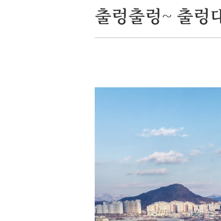
출렁출렁~ 출렁대