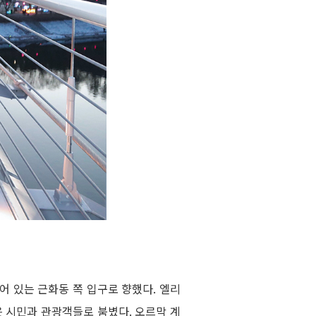
되어 있는 근화동 쪽 입구로 향했다. 엘리
 시민과 관광객들로 붐볐다. 오르막 계