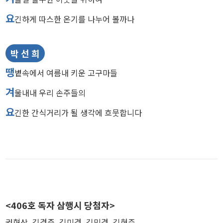
요
긴하게 따스한 온기를 나누어 볼까나
박 선 희
땡
볕속에서 여름내 키운 고구마들
겨
울내내 우리 손주들의
요
긴한 간식거리가 될 생각에 흐뭇합니다
<406호 독자 삼행시 당첨자>
권혁상, 김경준, 김미경, 김민경, 김현주,