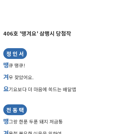
406호 '땡겨요' 삼행시 당첨작
정 인 서
땡
큐 땡큐!
겨
우 찾았어요.
요
기요보다 더 마음에 쏙드는 배달앱
전 동 택
땡
그랑 한푼 두푼 돼지 저금통
겨
울철 불우한 이웃을 위하여