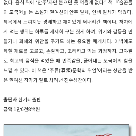
없다. 음식 뒤에 ‘안주’자만 붙으면 못 먹을게 없다.” 책 『술꾼들
의 모국어』는 소설가 권여선의 안주 일체, 인생 일체가 담겼다.
제목에서 느껴지듯 경쾌하고 재치있게 써내려간 책이다. 저자에
게 먹는 행위는 하루를 세세히 구분 짓게 하며, 위기와 갈등을 만
들거나 화해와 위안을 주기도 하는 중요한 매개체다. 이밖에도
제철 재료를 고르고, 손질하고, 조리하고 먹는 과정까지. 그야말
로 최고의 음식을 먹었을 때 만족감을, 풀어내는 모국어의 힘을
느낄 수 있다. 이 책은 ‘주류(酒類)문학의 위엄’이라는 상찬을 받
은 권여선 작가가 말로 차려낸 진수성찬이다.
출판사
한겨레출판
금액
1만6천8백원