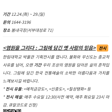
기간
12.24.(화) ~ 29.(일)
문의
1644-3196
장소
봄내극장(서부대성로 71)
<염원을 그리다 : 그림에 담긴 옛 사람의 믿음>
전시
한림대학교 박물관 기획전시를 엽니다. 불화와 무신도는 종교적
사유를 넘어, 오랜
기간
우리 조상의 염원을 담아온 삶의 흔적입
니다. 그림에 담긴 한국 전통예술의 소박한 아름다움과 가치를
느껴보시길 바랍니다.
*
전시 유물
: <예적금강도>, <신중도>, <칠성탱화> 등
*
전시 해설
: 매주 수요일 12:30(사전 예약, 매주 화요일 23시 마
감. 큐알코드로 신청)