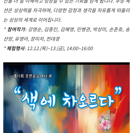
신을 더 잘 이해하고 성장할 수 있는 기회를 얻게 됩니다. 추상 세
션은 상상력을 자극하며, 다양한 감정과 생각을 자유롭게 떠올리
는 상상의 세계로 이어집니다.
*
참여작가
: 강영순, 김종인, 김혜영, 민병관, 박상미, 손준호, 송
선양, 유영아, 장미자, 전대경
*
체험행사
: 12.12.(목)~13.(금), 14:00~16:00