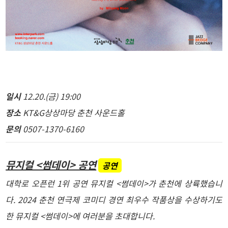
일시
12.20.(금) 19:00
장소
KT&G상상마당 춘천 사운드홀
문의
0507-1370-6160
뮤지컬 <썸데이> 공연
공연
대학로 오픈런 1위 공연 뮤지컬 <썸데이>가 춘천에 상륙했습니
다. 2024 춘천 연극제 코미디 경연 최우수 작품상을 수상하기도
한 뮤지컬 <썸데이>에 여러분을 초대합니다.