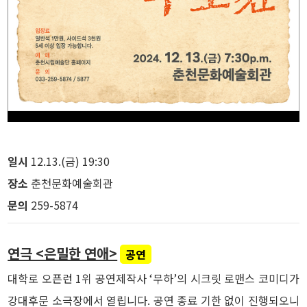
일시
12.13.(금) 19:30
장소
춘천문화예술회관
문의
259-5874
연극 <은밀한 연애>
공연
대학로 오픈런 1위 공연제작사 ‘무하’의 시크릿 로맨스 코미디가
강대후문 소극장에서 열립니다. 공연 종료 기한 없이 진행되오니