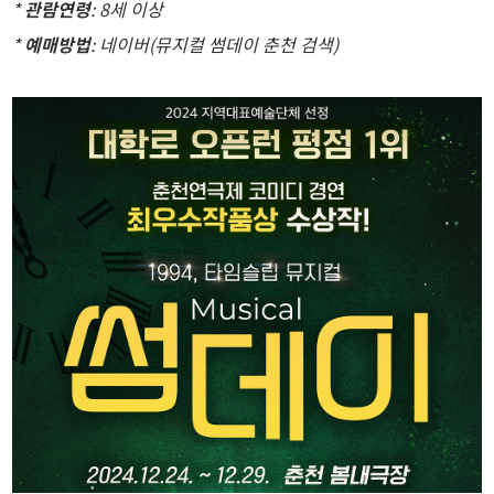
*
관람연령
: 8세 이상
*
예매방법
: 네이버(뮤지컬 썸데이 춘천 검색)