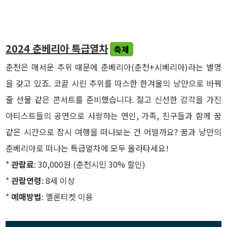
2024 춘베리아 특급열차
축제
춘천은 매서운 추위 때문에 춘베리아(춘천+시베리아)라는 별명
을 갖고 있죠. 코끝 시린 추위를 따스한 한겨울의 낭만으로 바꿔
줄 선물 같은 콘서트를 준비했습니다. 젊고 신선한 감각을 가진
아티스트들의 공연으로 사랑하는 연인, 가족, 친구들과 함께 꿈
같은 시간으로 잠시 여행을 떠나보는 건 어떨까요? 꿈과 낭만의
춘베리아로 떠나는 특급열차에 모두 올라타세요!
*
관람료
: 30,000원 (춘천시민 30% 할인)
*
관람연령
: 8세 이상
*
예매방법
: 멜론티켓 이용