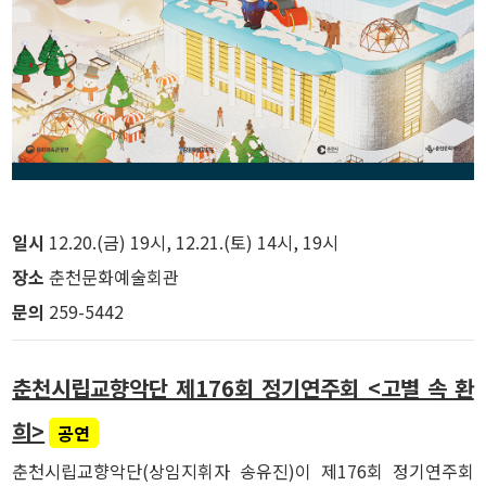
일시
12.20.(금) 19시, 12.21.(토) 14시, 19시
장소
춘천문화예술회관
문의
259-5442
춘천시립교향악단 제176회 정기연주회 <고별 속 환
희>
공연
춘천시립교향악단(상임지휘자 송유진)이 제176회 정기연주회