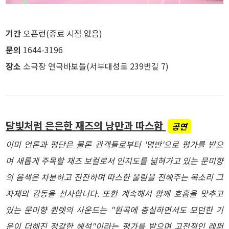
기간
오픈런(종료 시점 없음)
문의
1644-3196
장소
소극장 연극바보들(서부대성로 239번길 7)
달빛처럼 은은한 재즈의 낭만과 따스함
공연
이미 언론과 평단은 물론 관객들로부터 '명반'으로 평가를 받으
며 새롭게 주목할 재즈 보컬로서 인지도를 넓혀가고 있는 문미향
의 음색은 차분하고 잔잔하며 따스한 울림을 전해주는 목소리 그
자체의 감동을 선사합니다. 또한 계속해서 함께 호흡을 맞추고
있는 문미향 퀸텟의 사운드는 "원곡에 충실하면서도 모던한 기
운이 더해진 정갈한 해석"이라는 평가를 받으며 고전적인 레퍼