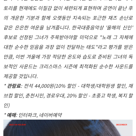
토리를 현재에도 이질감 없이 세련되게 표현하며 공연이 끝난 후
의 개운한 기분과 함께 오랫동안 지속되는 포근한 재즈 손난로
같은 은은한 여운을 남겨줍니다. 한국대중음악상 '올해의 신인'
후보로 선정된 그녀가 주목받아야할 미덕으로 "노래 그 자체에
대한 순수한 믿음을 과장 없이 전달하는 태도"라고 평가를 받은
만큼, 이번 겨울에 가장 적당한 온도와 습도로 준비된 그녀의 독
보적인 사운드는 크리스마스 시즌에 최적화된 순수한 사운드를
제공할 것입니다.
*
관람료
: 전석 44,000원(10% 할인 - 대학생/대학원생 할인, 재
브컴 할인, 춘천시민, 경로우대, 20% 할인 - 초중고 학생, 복지 할
인)
*
예매
: 인터파크, 네이버예약