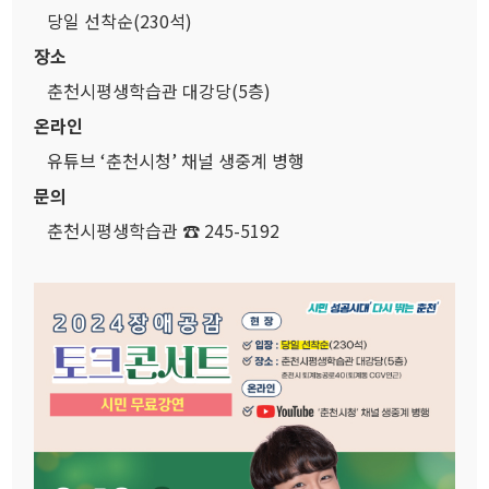
당일 선착순(230석)
장소
춘천시평생학습관 대강당(5층)
온라인
유튜브 ‘춘천시청’ 채널 생중계 병행
문의
춘천시평생학습관 ☎ 245-5192