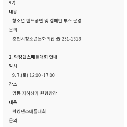
92)
내용
청소년 밴드공연 및 캠페인 부스 운영
문의
춘천시청소년문화의집 ☎ 251-1318
2. 락킹댄스배틀대회 안내
일시
9. 7.(토) 12:00~17:00
장소
명동 지하상가 원형광장
내용
락킹댄스배틀대회
문의