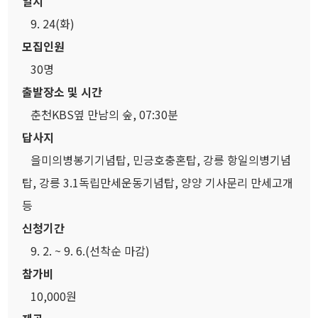
일시
9. 24(화)
모집인원
30명
출발장소 및 시간
춘천KBS옆 만남의 숲, 07:30분
답사지
을미의병봉기기념탑, 민긍호충혼탑, 강릉 항일의병기념
탑, 강릉 3.1독립만세운동기념탑, 양양 기사문리 만세고개
등
신청기간
9. 2. ~ 9. 6.(선착순 마감)
참가비
10,000원