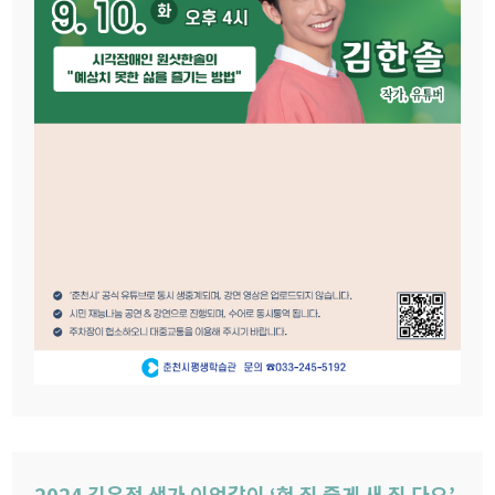
2024 김유정 생가 이엉갈이 ‘헌 짚 줄게 새 짚 다오’