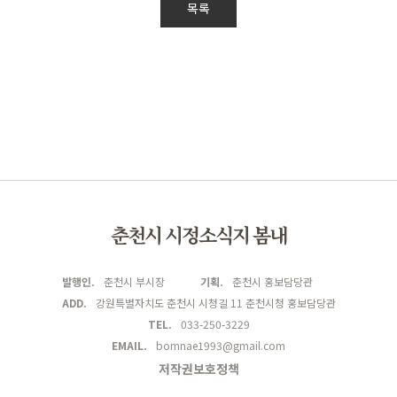
목록
춘천시 시정소식지 봄내
발행인.
춘천시 부시장
기획.
춘천시 홍보담당관
ADD.
강원특별자치도 춘천시 시청길 11 춘천시청 홍보담당관
TEL.
033-250-3229
EMAIL.
bomnae1993@gmail.com
저작권보호정책