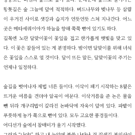
황톳길은 숲 그늘에 덮여 적적하다. 버드나무와 벚나무 등 삼림
이 우거진 사이로 샛강과 습지가 언뜻언뜻 스쳐 지나간다. 어느
곳은 메타세쿼이아가 하늘을 향해 쭉쭉 뻗어 있기도 하다.
길목엔 노란 달맞이꽃이 꽃잎을 접고 한가롭게 햇빛을 맞고 있
다. 이 꽃은 잠들어 있는 게 분명하다. 밤이면 달맞이를 위해 녀석
은 꽃잎을 스스로 열 것이다. 달이 뜨든 말든, 달맞이꽃의 주기는
언제나 일정하다.
숲길을 벗어나자 제법 너른 들이다. 이삭이 패기 시작하는 8월은
뜨거운 여름을 견뎌야 알곡이 여문다. 이삭거름을 준 논은 물을
뺀 뒤라 개구리밥이 갈라진 논바닥에 자욱이 덮여 있다. 파밭이
푸릇하게 농가 쪽으로 뻗어 있다. 모두 고요한 풍경들이다.
어디선가 숲에서 참매미가 울기 시작했다.
그러자 “나야!” 하고 내 눈앞에 불쑥 나타난 건 잘생긴 봉의산이