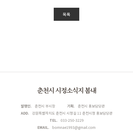
목록
춘천시 시정소식지 봄내
발행인.
춘천시 부시장
기획.
춘천시 홍보담당관
ADD.
강원특별자치도 춘천시 시청길 11 춘천시청 홍보담당관
TEL.
033-250-3229
EMAIL.
bomnae1993@gmail.com